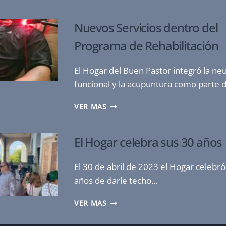
MICROEMPRESA
–
EL
Nuevos Servicios dentro del
HOGAR
Programa de Rehabilitación
CAR
WASH
El Hogar del Buen Pastor integró la ne
funcional y la acupuntura como parte 
NUEVOS
VER MAS
SERVICIOS
DENTRO
DEL
El Hogar celebra sus 30 años
PROGRAMA
DE
El 30 de abril de 2023 el Hogar celebró
REHABILITACIÓN
años de darle techo…
EL
VER MAS
HOGAR
CELEBRA