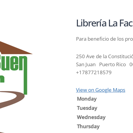
Librería La Fa
Para beneficio de los p
250 Ave de la Constituci
San Juan
Puerto Rico
0
+17877218579
View on Google Maps
Monday
Tuesday
Wednesday
Thursday